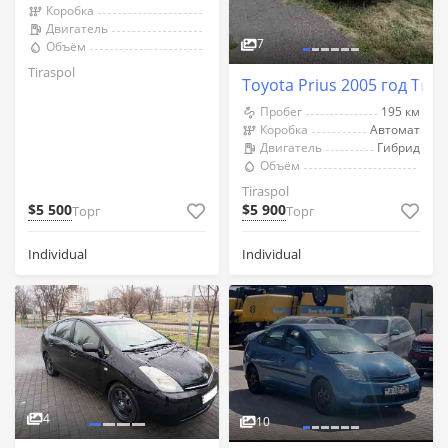
Коробка
Двигатель
7
Объём
Tiraspol
Toyota Prius 2005 год Тир
Пробег
195 км
Коробка
Автомат
Двигатель
Гибрид
Объём
Tiraspol
$5 500
$5 900
Торг
Торг
Individual
Individual
4
10