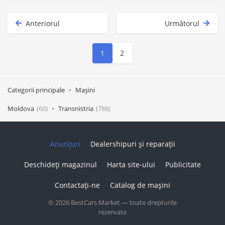
Anteriorul
Următorul
1
2
Categorii principale
Mașini
Moldova
(60)
Transnistria
(788)
Anunțuri
Dealershipuri și reparații
Deschideți magazinul
Harta site-ului
Publicitate
Contactați-ne
Catalog de mașini
© 2026 BestCars.Market — toate drepturile
rezervate