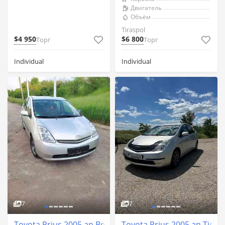
Двигатель
Объём
Tiraspol
$4 950
$6 800
Торг
Торг
Individual
Individual
7
7
Toyota Prius 2005 an Bender
Toyota Prius 2005 an Tiras