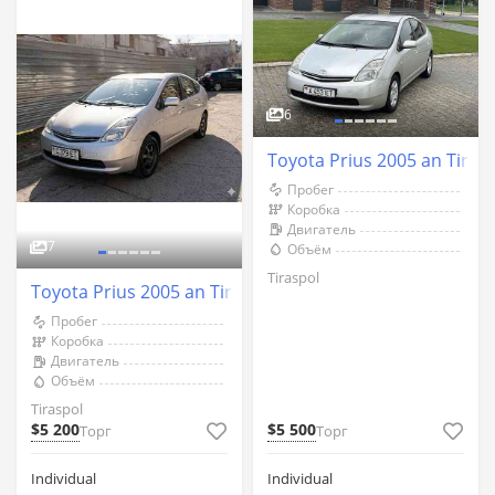
6
Toyota Prius 2005 an Tiras
Пробег
Коробка
Двигатель
7
Объём
Tiraspol
Toyota Prius 2005 an Tiraspol
Пробег
Коробка
Двигатель
Объём
Tiraspol
$5 200
$5 500
Торг
Торг
Individual
Individual