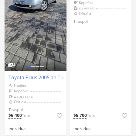
Коробка
Двигатель
Объём
Tiraspol
4
Toyota Prius 2005 an Tiraspol
Пробег
Коробка
Двигатель
Объём
Tiraspol
$6 400
$5 700
Торг
Торг
Individual
Individual