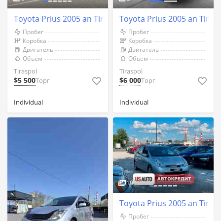
Toyota Prius 2005 an Tiraspol
Toyota Prius 2005 an Tiras
Пробег
Пробег
Коробка
Коробка
Двигатель
Двигатель
Объём
Объём
Tiraspol
Tiraspol
$5 500
$6 000
Торг
Торг
Individual
Individual
10
Toyota Prius 2005 an Tiras
Пробег