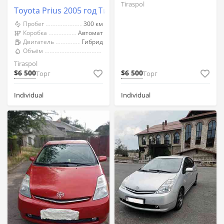
Tiraspol
Toyota Prius 2005 год Тирасполь
Пробег
300 км
Коробка
Автомат
Двигатель
Гибрид
Объём
Tiraspol
$6 500
$6 500
Торг
Торг
Individual
Individual