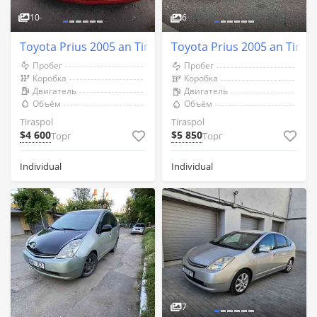
10
6
Toyota Prius 2005 an Tiraspol
Toyota Prius 2005 an Tiras
Пробег
Пробег
Коробка
Коробка
Двигатель
Двигатель
Объём
Объём
Tiraspol
Tiraspol
$4 600
$5 850
Торг
Торг
Individual
Individual
7