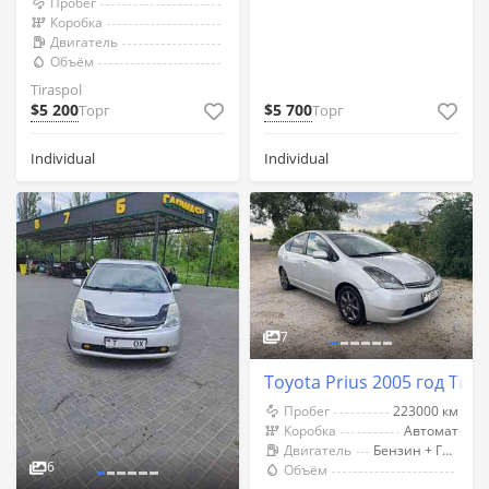
Пробег
Коробка
Двигатель
Объём
Tiraspol
$5 200
$5 700
Торг
Торг
Individual
Individual
7
Toyota Prius 2005 год Тир
Пробег
223000 км
Коробка
Автомат
Двигатель
Бензин + Газ (Метан)
6
Объём