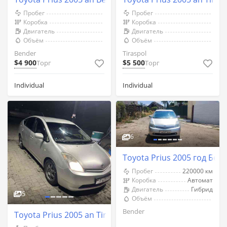
Пробег
Пробег
Коробка
Коробка
Двигатель
Двигатель
Объём
Объём
Bender
Tiraspol
$4 900
$5 500
Торг
Торг
Individual
Individual
6
Toyota Prius 2005 год Бен
Пробег
220000 км
Коробка
Автомат
Двигатель
Гибрид
5
Объём
Bender
Toyota Prius 2005 an Tiraspol