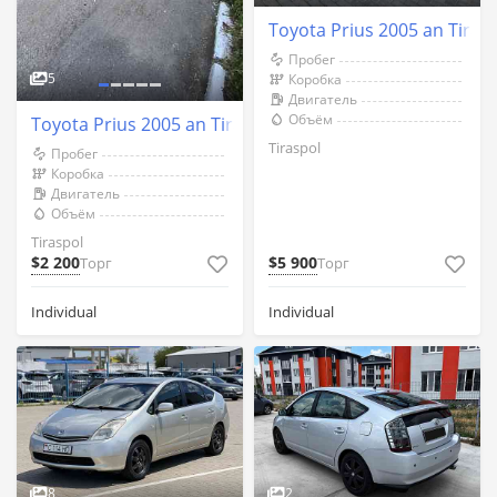
Toyota Prius 2005 an Tiras
Пробег
5
Коробка
Двигатель
Объём
Toyota Prius 2005 an Tiraspol
Tiraspol
Пробег
Коробка
Двигатель
Объём
Tiraspol
$2 200
$5 900
Торг
Торг
Individual
Individual
8
2