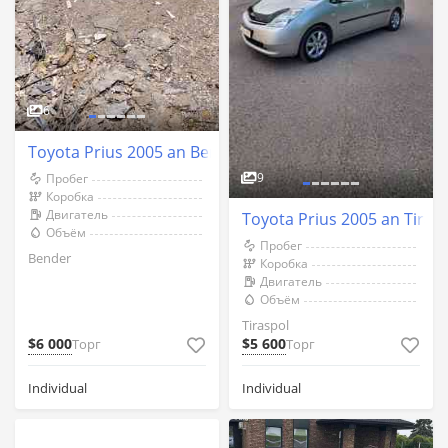
6
Toyota Prius 2005 an Bender
9
Пробег
Коробка
Двигатель
Toyota Prius 2005 an Tiras
Объём
Пробег
Bender
Коробка
Двигатель
Объём
Tiraspol
$6 000
$5 600
Торг
Торг
Individual
Individual