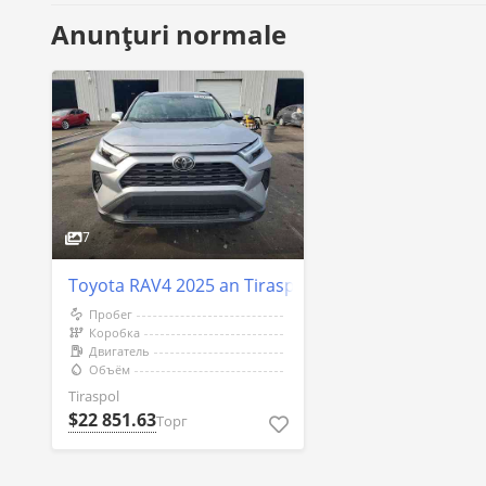
Anunțuri normale
7
Toyota RAV4 2025 an Tiraspol
Пробег
Коробка
Двигатель
Объём
Tiraspol
$22 851.63
Торг