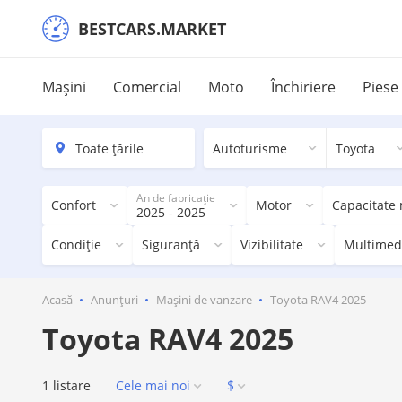
BESTCARS.MARKET
Mașini
Comercial
Moto
Închiriere
Piese
Autoturisme
Toyota
An de fabricație
Confort
Motor
Capacitate
2025 - 2025
Condiție
Siguranță
Vizibilitate
Multimed
Acasă
Anunțuri
Mașini de vanzare
Toyota RAV4 2025
Toyota RAV4 2025
1 listare
Cele mai noi
$