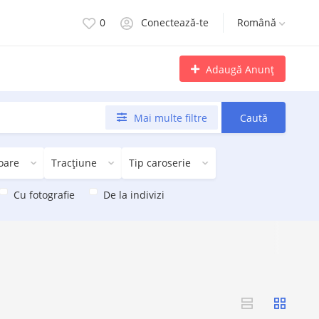
0
Conectează-te
Română
Adaugă Anunț
Mai multe filtre
Caută
oare
Tracțiune
Tip caroserie
Cu fotografie
De la indivizi