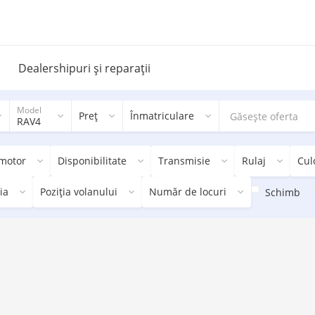
Dealershipuri și reparații
Model
Preț
Înmatriculare
RAV4
 motor
Disponibilitate
Transmisie
Rulaj
Cul
ia
Poziția volanului
Număr de locuri
Schimb