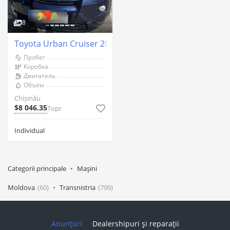
8
Toyota Urban Cruiser 2010 an Chişinău
Пробег
Коробка
Двигатель
Объём
Chişinău
$8 046.35
Торг
Individual
Categorii principale
Mașini
Moldova
(60)
Transnistria
(799)
Anunțuri
Dealershipuri și reparații