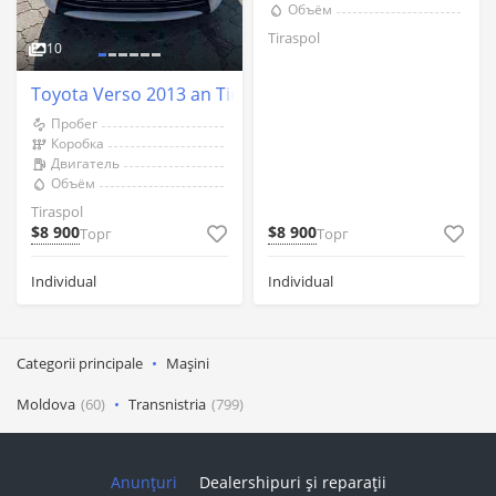
Объём
Tiraspol
10
Toyota Verso 2013 an Tiraspol
Пробег
Коробка
Двигатель
Объём
Tiraspol
$8 900
$8 900
Торг
Торг
Individual
Individual
Categorii principale
Mașini
Moldova
(60)
Transnistria
(799)
Anunțuri
Dealershipuri și reparații