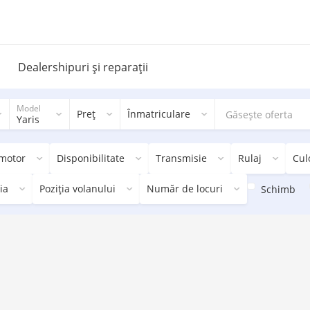
Dealershipuri și reparații
Model
Preț
Înmatriculare
Yaris
 motor
Disponibilitate
Transmisie
Rulaj
Cul
ia
Poziția volanului
Număr de locuri
Schimb