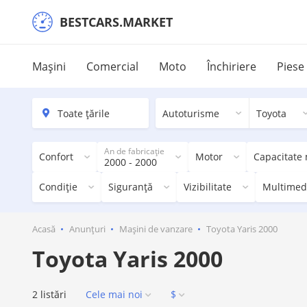
BESTCARS.MARKET
Mașini
Comercial
Moto
Închiriere
Piese
Autoturisme
Toyota
An de fabricație
Confort
Motor
Capacitate
2000 - 2000
Condiție
Siguranță
Vizibilitate
Multimed
Acasă
Anunțuri
Mașini de vanzare
Toyota Yaris 2000
Toyota Yaris 2000
2 listări
Cele mai noi
$