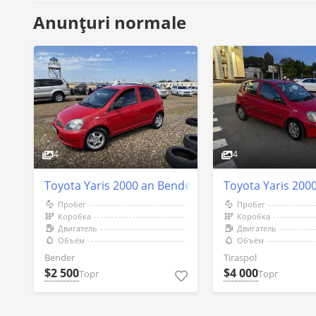
Anunțuri normale
4
4
Toyota Yaris 2000 an Bender
Toyota Yaris 2000
Пробег
Пробег
Коробка
Коробка
Двигатель
Двигатель
Объём
Объём
Bender
Tiraspol
$2 500
$4 000
Торг
Торг