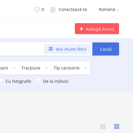
0
Conectează-te
Română
Adaugă Anunț
Mai multe filtre
Caută
oare
Tracțiune
Tip caroserie
Cu fotografie
De la indivizi