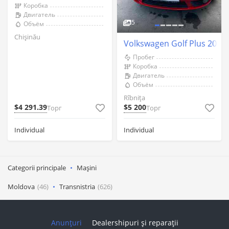
Коробка
Двигатель
5
Объём
Chişinău
Volkswagen Golf Plus 2006 
Пробег
Коробка
Двигатель
Объём
Rîbnița
$4 291.39
$5 200
Торг
Торг
Individual
Individual
Categorii principale
Mașini
Moldova
(46)
Transnistria
(626)
Anunțuri
Dealershipuri și reparații