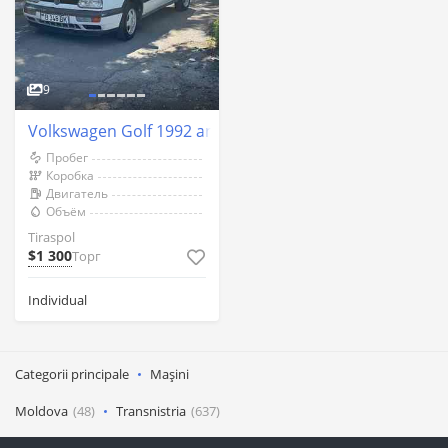
9
Volkswagen Golf 1992 an Tiraspol
Пробег
Коробка
Двигатель
Объём
Tiraspol
$1 300
Торг
Individual
Categorii principale
Mașini
Moldova
(48)
Transnistria
(637)