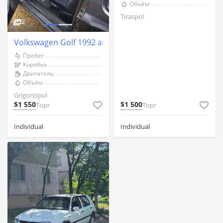
Объём
Tiraspol
2
Volkswagen Golf 1992 an Grigoriopol
Пробег
Коробка
Двигатель
Объём
Grigoriopol
$1 550
$1 500
Торг
Торг
Individual
Individual