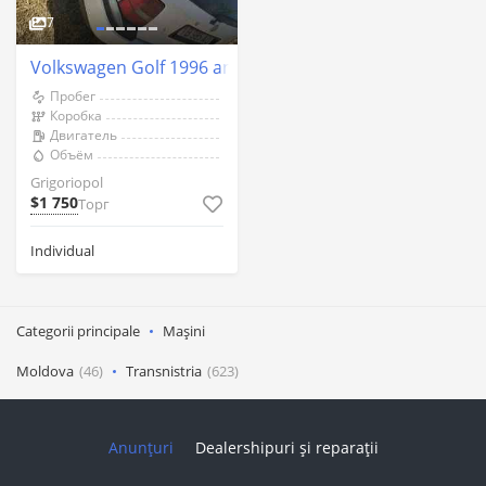
7
Volkswagen Golf 1996 an Grigoriopol
Пробег
Коробка
Двигатель
Объём
Grigoriopol
$1 750
Торг
Individual
Categorii principale
Mașini
Moldova
(46)
Transnistria
(623)
Anunțuri
Dealershipuri și reparații