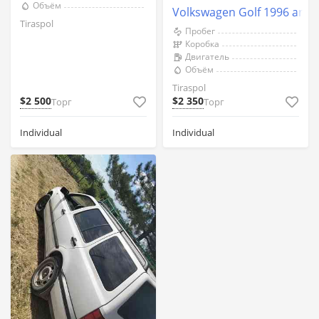
Объём
Volkswagen Golf 1996 an Ti
Tiraspol
Пробег
Коробка
Двигатель
Объём
Tiraspol
$2 500
$2 350
Торг
Торг
Individual
Individual