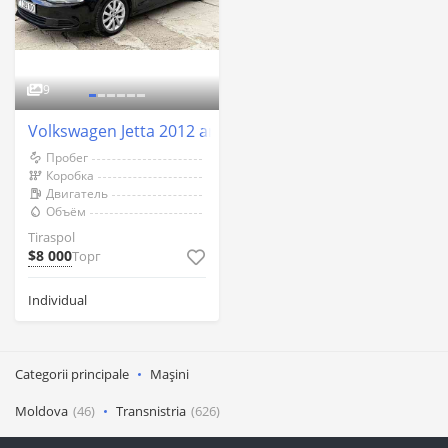
9
Volkswagen Jetta 2012 an Tiraspol
Пробег
Коробка
Двигатель
Объём
Tiraspol
$8 000
Торг
Individual
Categorii principale
Mașini
Moldova
(46)
Transnistria
(626)