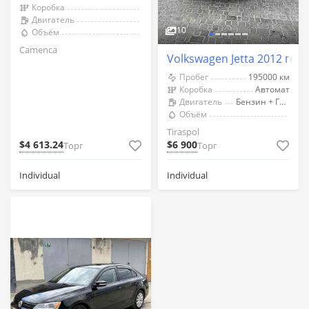
Коробка
Двигатель
10
Объём
Camenca
Volkswagen Jetta 2012 год
Пробег
195000 км
Коробка
Автомат
Двигатель
Бензин + Газ (Метан)
Объём
Tiraspol
$4 613.24
$6 900
Торг
Торг
Individual
Individual