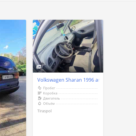
7
Volkswagen Sharan 1996 an Tiraspol
Пробег
Коробка
Двигатель
Объём
Tiraspol