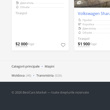
5
Двигатель
Объём
Tiraspol
Volkswagen Shara
Пробег
Коробка
Двигатель
Объём
Tiraspol
$2 000
$1 900
Торг
Торг
Categorii principale
Mașini
Moldova
(46)
Transnistria
(626)
© 2026 BestCars.Market — toate drepturile rezervate