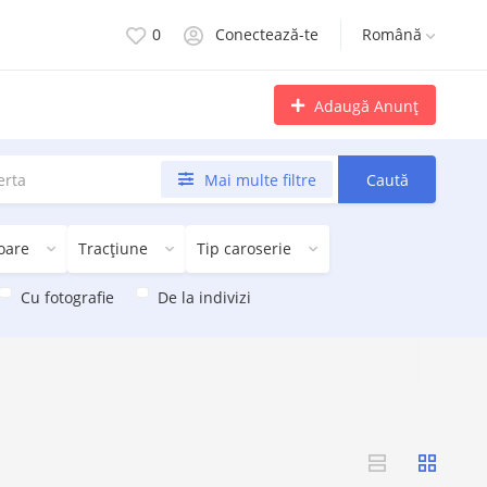
0
Conectează-te
Română
Adaugă Anunț
Mai multe filtre
Caută
oare
Tracțiune
Tip caroserie
Cu fotografie
De la indivizi