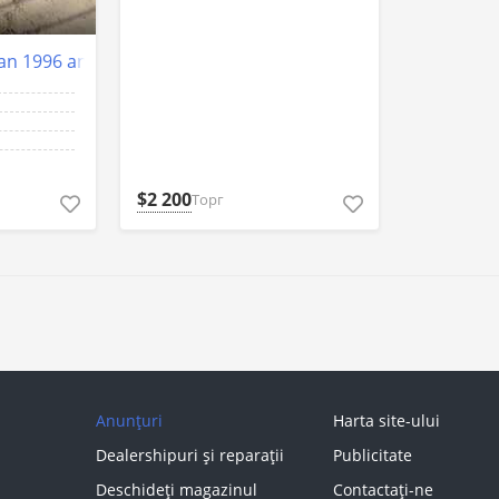
n 1996 an Tiraspol
$2 200
Торг
Anunțuri
Harta site-ului
Dealershipuri și reparații
Publicitate
Deschideți magazinul
Contactați-ne