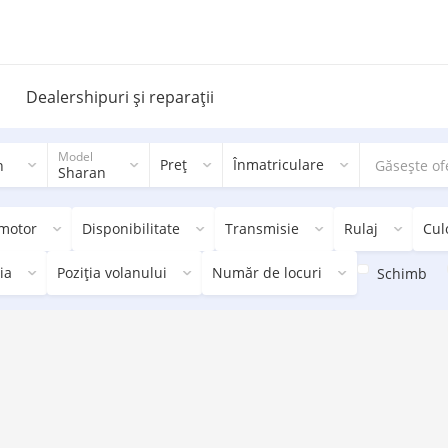
Dealershipuri și reparații
Model
Preț
Înmatriculare
n
Sharan
 motor
Disponibilitate
Transmisie
Rulaj
Cul
ia
Poziția volanului
Număr de locuri
Schimb