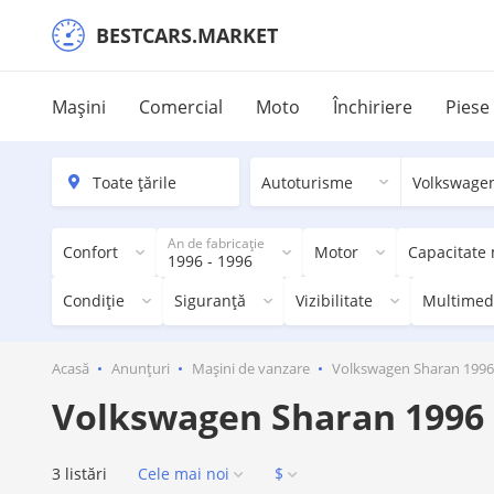
BESTCARS.MARKET
Mașini
Comercial
Moto
Închiriere
Piese
Autoturisme
Volkswage
An de fabricație
Confort
Motor
Capacitate
1996 - 1996
Condiție
Siguranță
Vizibilitate
Multimed
Acasă
Anunțuri
Mașini de vanzare
Volkswagen Sharan 1996
Volkswagen Sharan 1996
3 listări
Cele mai noi
$