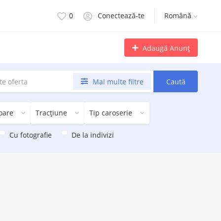
0
Conectează-te
Română
Adaugă Anunț
Mai multe filtre
Caută
oare
Tracțiune
Tip caroserie
Cu fotografie
De la indivizi