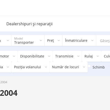
Dealershipuri și reparații
Model
Preț
Înmatriculare
n
Transporter
 motor
Disponibilitate
Transmisie
Rulaj
Cul
ia
Poziția volanului
Număr de locuri
Schimb
 2004
 2004